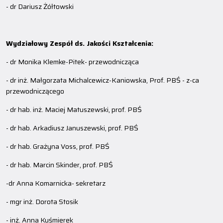
- dr Dariusz Żółtowski
Wydziałowy Zespół ds. Jakości Kształcenia:
- dr Monika Klemke-Pitek- przewodnicząca
- dr inż. Małgorzata Michalcewicz-Kaniowska, Prof. PBŚ - z-ca
przewodniczącego
- dr hab. inż. Maciej Matuszewski, prof. PBŚ
- dr hab. Arkadiusz Januszewski, prof. PBŚ
- dr hab. Grażyna Voss, prof. PBŚ
- dr hab. Marcin Skinder, prof. PBŚ
-dr Anna Komarnicka- sekretarz
- mgr inż. Dorota Stosik
- inż. Anna Kuśmierek