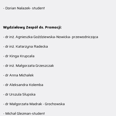
- Dorian Nalazek- student
Wydziałowy Zespół ds. Promocji:
- dr inż. Agnieszka Goździewska-Nowicka- przewodnicząca
- dr inż. Katarzyna Radecka
- dr Kinga Krupcała
- dr inż. Małgorzata Grzeszczak
- dr Anna Michałek
- dr Aleksandra Kolemba
- dr Urszula Słupska
- dr Małgorzata Madrak - Grochowska
- Michał Glezman-student