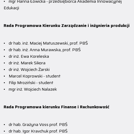
• mgr Hanna Łowicka - przedsiębiorca Akademia Innowacyjnej
Edukacji
Rada Programowa Kierunku Zarządzanie i inżynieria produkcji
• dr hab. inż. Maciej Matuszewski, prof. PBŚ
• dr hab. inż. Anna Murawska, prof. PBŚ
• dr inż. Ewa Koreleska
• dr inż. Marek Sikora
• dr inż. Wojciech Żarski
• Marcel Koprowski - student
• Filip Mroziński - student
• mgr inż. Wojciech Nalazek
Rada Programowa kierunku Finanse i Rachunkowość
• dr hab. Grażyna Voss prof. PBŚ
• dr hab. Igor Kravchuk prof. PBŚ