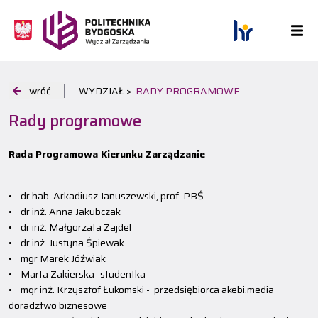
wróć
WYDZIAŁ >
RADY PROGRAMOWE
Rady programowe
Rada Programowa Kierunku Zarządzanie
• dr hab. Arkadiusz Januszewski, prof. PBŚ
• dr inż. Anna Jakubczak
• dr inż. Małgorzata Zajdel
• dr inż. Justyna Śpiewak
• mgr Marek Jóźwiak
• Marta Zakierska- studentka
• mgr inż. Krzysztof Łukomski - przedsiębiorca akebi.media
doradztwo biznesowe