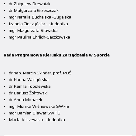
• dr Zbigniew Drewniak
• dr Małgorzata Grzeszczak
• mgr Natalia Buchalska -Sugajska
• Izabela Cieszyńska - studentka
• mgr Małgorzata Stawicka
• mgr Paulina Ehrlich-Gaczkowska
Rada Programowa Kierunku Zarządzanie w Sporcie
• dr hab. Marcin Skinder, prof. PBŚ
• dr Hanna Waligórska
• dr Kamila Topolewska
• dr Dariusz Żółtowski
• dr Anna Michałek
• mgr Monika Wiśniewska SWFiS
• mgr Damian Bławat SWFiS
• Marta Kliszewska- studentka