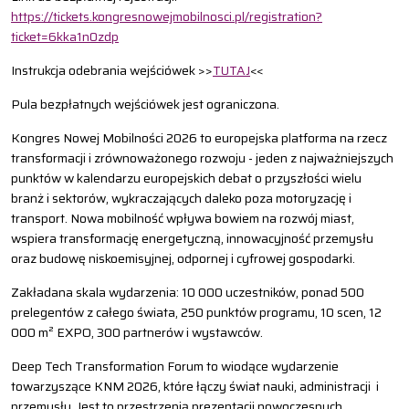
https://tickets.kongresnowejmobilnosci.pl/registration?
ticket=6kka1n0zdp
Instrukcja odebrania wejściówek >>
TUTAJ
<<
Pula bezpłatnych wejściówek jest ograniczona.
Kongres Nowej Mobilności 2026 to europejska platforma na rzecz
transformacji i zrównoważonego rozwoju - jeden z najważniejszych
punktów w kalendarzu europejskich debat o przyszłości wielu
branż i sektorów, wykraczających daleko poza motoryzację i
transport. Nowa mobilność wpływa bowiem na rozwój miast,
wspiera transformację energetyczną, innowacyjność przemysłu
oraz budowę niskoemisyjnej, odpornej i cyfrowej gospodarki.
Zakładana skala wydarzenia: 10 000 uczestników, ponad 500
prelegentów z całego świata, 250 punktów programu, 10 scen, 12
000 m² EXPO, 300 partnerów i wystawców.
Deep Tech Transformation Forum to wiodące wydarzenie
towarzyszące KNM 2026, które łączy świat nauki, administracji i
przemysłu. Jest to przestrzenią prezentacji nowoczesnych